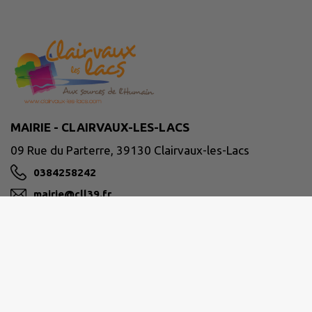
MAIRIE - CLAIRVAUX-LES-LACS
09 Rue du Parterre, 39130 Clairvaux-les-Lacs
0384258242
mairie@cll39.fr
M'Y RENDRE
www.clairvaux-les-lacs.com/
Horaires d'ouverture