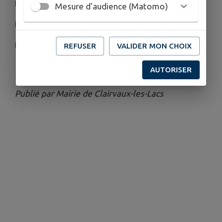
Promenade à poney
Mesure d'audience (Matomo)
Photo avec le Père Noël à partir de 13h45
Démonstration des associations de danses à
REFUSER
VALIDER MON CHOIX
14h00
AUTORISER
Publié par Mairie de Clairvaux-les-Lacs