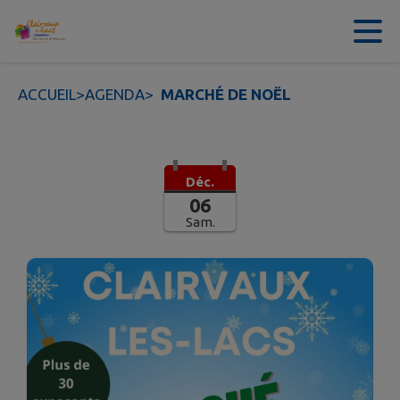
Contenu
Menu
Recherche
Pied de page
ACCUEIL
>
AGENDA
>
MARCHÉ DE NOËL
Déc.
06
Sam.