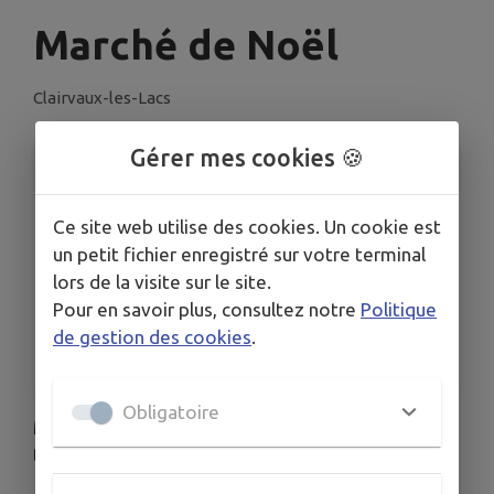
Marché de Noël
Clairvaux-les-Lacs
Gérer mes cookies 🍪
INFORMATIONS PRATIQUES
LIEU
Ce site web utilise des cookies. Un cookie est
11 Rue du Parterre, 39130 Clairvaux-les-Lacs
un petit fichier enregistré sur votre terminal
DATE
lors de la visite sur le site.
Le sam. 6 déc.
Pour en savoir plus, consultez notre
Politique
HORAIRES
de gestion des cookies
.
A partir de 13h00
Obligatoire
Marché de Noël à la salle des fêtes avec une
trentaine d'artisans