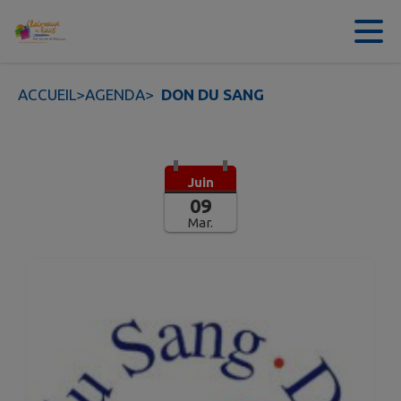
Contenu
Menu
Recherche
Pied de page
ACCUEIL
>
AGENDA
>
DON DU SANG
Juin
09
Mar.