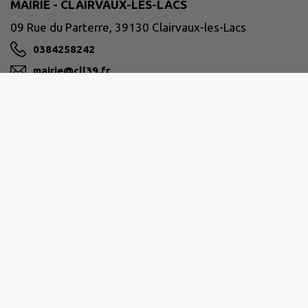
MAIRIE - CLAIRVAUX-LES-LACS
09 Rue du Parterre, 39130 Clairvaux-les-Lacs
0384258242
mairie@cll39.fr
M'Y RENDRE
www.clairvaux-les-lacs.com/
Horaires d'ouverture
du lundi au mercredi
9h30-12h00 / 13h30-17h30
jeudi 8h-12h
vendredi 8h-12h / 13h-15h