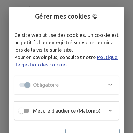
Clairvaux-les-Lacs
Gérer mes cookies 🍪
INFORMATIONS PRATIQUES
Ce site web utilise des cookies. Un cookie est
LIEU
un petit fichier enregistré sur votre terminal
6 Rue du Parterre, 39130 Clairvaux-les-Lacs
lors de la visite sur le site.
DATE
Pour en savoir plus, consultez notre
Politique
Le mar. 9 juin
de gestion des cookies
.
HORAIRES
16h30
Obligatoire
ORGANISÉ PAR
Amicale des Donneurs de Sang
Mesure d'audience (Matomo)
Don du Sang