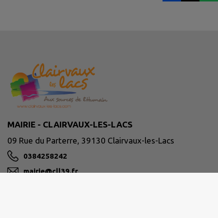
MAIRIE - CLAIRVAUX-LES-LACS
09 Rue du Parterre, 39130 Clairvaux-les-Lacs
0384258242
mairie@cll39.fr
M'Y RENDRE
www.clairvaux-les-lacs.com/