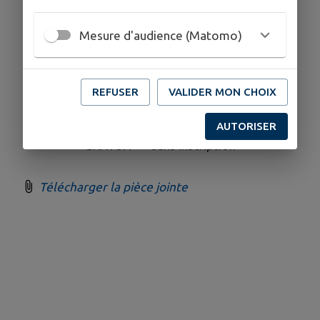
Des lectures contées d'hiver
Mesure d'audience (Matomo)
Sa 6/12 : 2 séances à 10h et à 11h
Sa 13/12 : 2 séances à 10h et à 11h
Sa 20/12 : 1 séance à 10h +
1 surprise musicale à
REFUSER
VALIDER MON CHOIX
11h
AUTORISER
Pour tous les enfants (petits et grands)
GRATUIT — sans inscription
Télécharger la pièce jointe