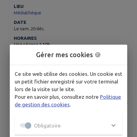
LIEU
Médiathèque
DATE
Le sam. 20 déc.
HORAIRES
Une séance à 10h
Une surprise musicale à 11h
Gérer mes cookies 🍪
TARIFS
GRATUIT (sans inscription)
Ce site web utilise des cookies. Un cookie est
ORGANISÉ PAR
un petit fichier enregistré sur votre terminal
Médiathèque intercommunale de Clairvaux-les-Lacs
lors de la visite sur le site.
Pour en savoir plus, consultez notre
Politique
Venez partager un moment doux et convivial avec
de gestion des cookies
.
vos enfants
Les lecteurs de la médiathèque de Clairvaux vous
Obligatoire
offrent