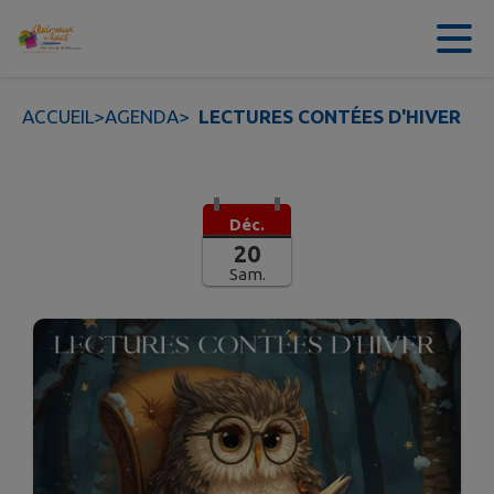
Contenu
Menu
Recherche
Pied de page
ACCUEIL
>
AGENDA
>
LECTURES CONTÉES D'HIVER
Déc.
20
Sam.