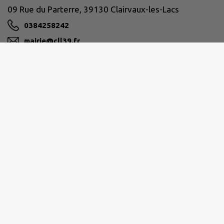
09 Rue du Parterre, 39130 Clairvaux-les-Lacs
0384258242
mairie@cll39.fr
M'Y RENDRE
www.clairvaux-les-lacs.com/
Horaires d'ouverture
du lundi au mercredi
9h30-12h00 / 13h30-17h30
jeudi 8h-12h
vendredi 8h-12h / 13h-15h