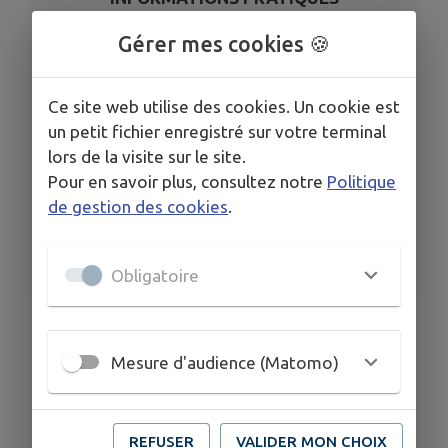
Gérer mes cookies 🍪
LIEU
Médiathèque
DATE
Ce site web utilise des cookies. Un cookie est
Le ven. 12 juin
un petit fichier enregistré sur votre terminal
HORAIRES
lors de la visite sur le site.
14h30-18h
Pour en savoir plus, consultez notre
Politique
TARIFS
de gestion des cookies
.
GRATUIT
ORGANISÉ PAR
Obligatoire
Médiathèque intercommunale de Clairvaux-les-Lacs
Rencontre avec l'artiste
Mesure d'audience (Matomo)
Lino Busi
Le vendredi 12 juin à partir de 14h30
REFUSER
VALIDER MON CHOIX