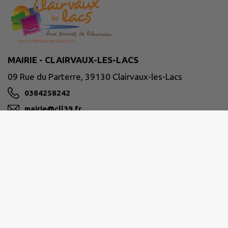
MAIRIE - CLAIRVAUX-LES-LACS
09 Rue du Parterre, 39130 Clairvaux-les-Lacs
0384258242
mairie@cll39.fr
M'Y RENDRE
www.clairvaux-les-lacs.com/
Horaires d'ouverture
du lundi au mercredi