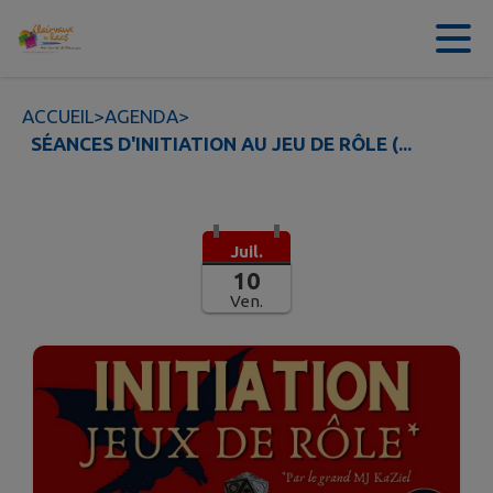
Contenu
Menu
Recherche
Pied de page
ACCUEIL
>
AGENDA
>
SÉANCES D'INITIATION AU JEU DE RÔLE (...
Juil.
10
Ven.