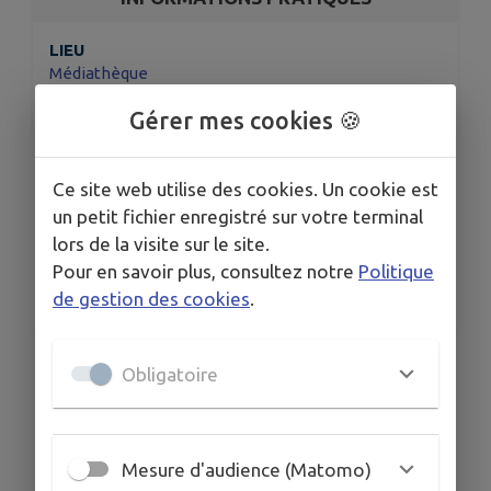
LIEU
Médiathèque
DATE
Gérer mes cookies 🍪
Le ven. 10 juil.
HORAIRES
10h-12h
Ce site web utilise des cookies. Un cookie est
un petit fichier enregistré sur votre terminal
TARIFS
lors de la visite sur le site.
GRATUIT
Pour en savoir plus, consultez notre
Politique
ORGANISÉ PAR
de gestion des cookies
.
Médiathèque intercommunale de Clairvaux-les-Lacs
Séances d'initiation au JDR* à la médiathèque
Obligatoire
Par le grand MJ** KaZiel
Adultes et ados (à partir de 12 ans)
Mesure d'audience (Matomo)
Sur inscription au 03 84 25 80 68