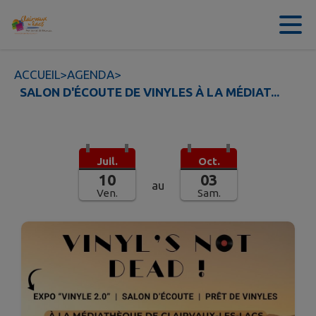
Contenu
Menu
Recherche
Pied de page
ACCUEIL
>
AGENDA
>
SALON D'ÉCOUTE DE VINYLES À LA MÉDIAT...
Juil.
Oct.
10
03
au
Ven.
Sam.