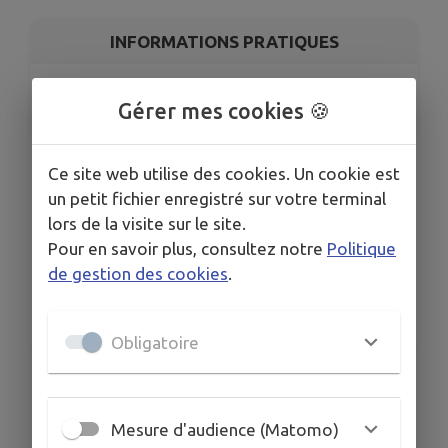
INFORMATIONS PRATIQUES
LIEU
Gérer mes cookies 🍪
Médiathèque
DATES
Du ven. 10 juil. au sam. 3 oct.
Ce site web utilise des cookies. Un cookie est
HORAIRES
un petit fichier enregistré sur votre terminal
Aux horaires d'ouverture de la médiathèque
lors de la visite sur le site.
TARIFS
Pour en savoir plus, consultez notre
Politique
GRATUIT
de gestion des cookies
.
ORGANISÉ PAR
Médiathèque intercommunale de Clairvaux-les-Lacs
Obligatoire
Vinyl's not dead !
Salon d'écoute / Prêt de vinyles / Expo "Vinyle
Mesure d'audience (Matomo)