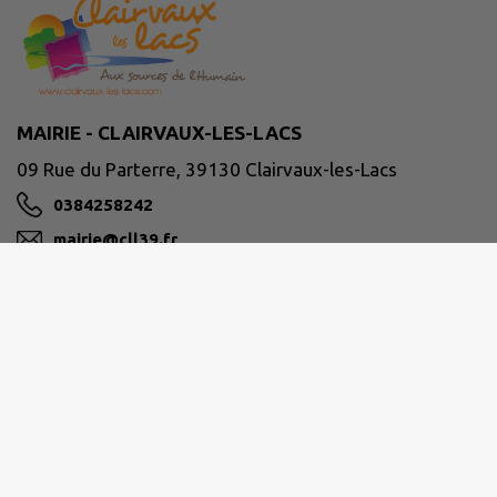
MAIRIE - CLAIRVAUX-LES-LACS
09 Rue du Parterre, 39130 Clairvaux-les-Lacs
0384258242
mairie@cll39.fr
M'Y RENDRE
www.clairvaux-les-lacs.com/
Horaires d'ouverture
du lundi au mercredi