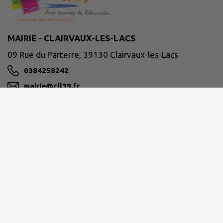
MAIRIE - CLAIRVAUX-LES-LACS
09 Rue du Parterre, 39130 Clairvaux-les-Lacs
0384258242
mairie@cll39.fr
M'Y RENDRE
www.clairvaux-les-lacs.com/
Horaires d'ouverture
du lundi au mercredi
9h30-12h00 / 13h30-17h30