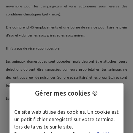
novembre pour les camping-cars et vans autonomes sous réserve des
conditions climatiques (gel - neige).
Elle comprend 45 emplacements et une borne de service pour faire le plein
d’eau et vidanger les eaux grises et les eaux noires.
Il n’y a pas de réservation possible.
Les animaux domestiques sont acceptés, mais devront être attachés. Leurs
déjections doivent être ramassées par leurs propriétaires. Les animaux ne
devront pas créer de nuisances (sonore et sanitaire) et les propriétaires sont
tenus de veiller à la tranquillité de chacun.
Gérer mes cookies 🍪
Les barbecues sont strictement interdits ainsi que tous feux sur le site.
Ce site web utilise des cookies. Un cookie est
un petit fichier enregistré sur votre terminal
lors de la visite sur le site.