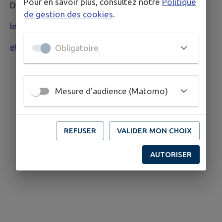
Pour en savoir plus, consultez notre
Politique
Délibération du 12 Décembre 2024 approuvant :
de gestion des cookies
.
les tarifs
et le règlement
Obligatoire
Mesure d'audience (Matomo)
REFUSER
VALIDER MON CHOIX
AUTORISER