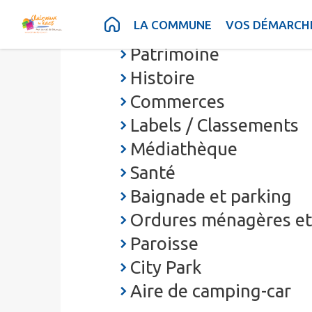
Contenu
Menu
Recherche
Pied de page
LA COMMUNE
VOS DÉMARCH
Présentation
Patrimoine
Histoire
Commerces
Labels / Classements
Médiathèque
Santé
Baignade et parking
Ordures ménagères et
Paroisse
City Park
Aire de camping-car